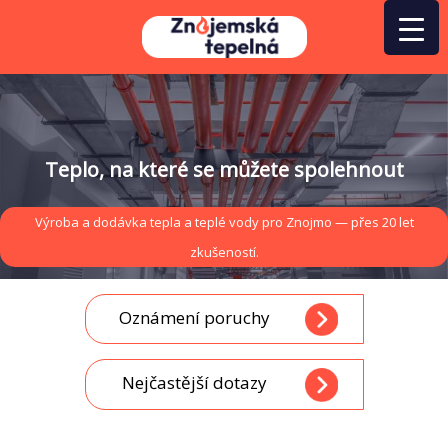
Přeskočit
na
obsah
Teplo, na které se můžete spolehnout
Výroba a dodávka tepla a teplé vody pro Znojmo — přes 20 let
zkušeností.
Oznámení poruchy
Nejčastější dotazy