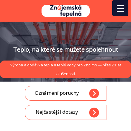
Přeskočit
na
obsah
Teplo, na které se můžete spolehnout
Výroba a dodávka tepla a teplé vody pro Znojmo — přes 20 let
zkušeností.
Oznámení poruchy
Nejčastější dotazy