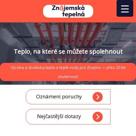
Přeskočit
na
obsah
Teplo, na které se můžete spolehnout
Výroba a dodávka tepla a teplé vody pro Znojmo — přes 20 let
zkušeností.
Oznámení poruchy
Nejčastější dotazy