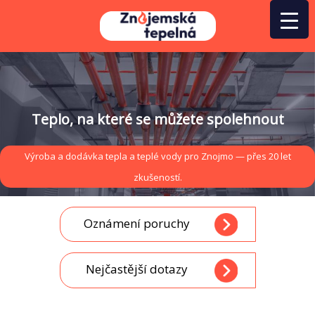
Přeskočit
na
obsah
Teplo, na které se můžete spolehnout
Výroba a dodávka tepla a teplé vody pro Znojmo — přes 20 let
zkušeností.
Oznámení poruchy
Nejčastější dotazy