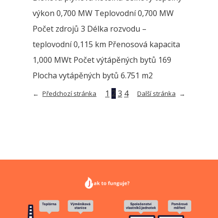
výkon 0,700 MW Teplovodní 0,700 MW
Počet zdrojů 3 Délka rozvodu –
teplovodní 0,115 km Přenosová kapacita
1,000 MWt Počet výtápěných bytů 169
Plocha vytápěných bytů 6.751 m2
1
2
3
4
←
Předchozí stránka
Další stránka
→