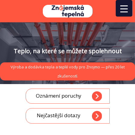
Přeskočit
na
obsah
Teplo, na které se můžete spolehnout
Výroba a dodávka tepla a teplé vody pro Znojmo — přes 20 let
zkušeností.
Oznámení poruchy
Nejčastější dotazy