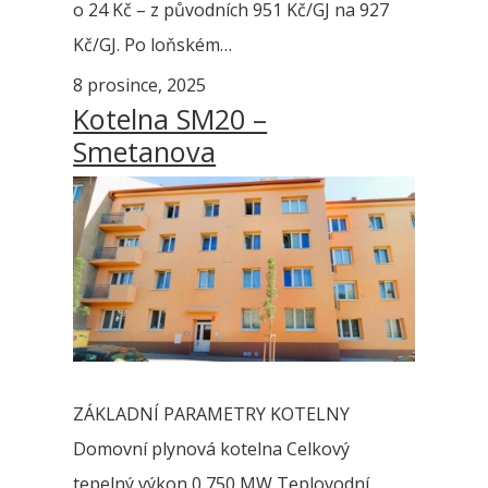
o 24 Kč – z původních 951 Kč/GJ na 927
Kč/GJ. Po loňském…
8 prosince, 2025
Kotelna SM20 –
Smetanova
ZÁKLADNÍ PARAMETRY KOTELNY
Domovní plynová kotelna Celkový
tepelný výkon 0,750 MW Teplovodní